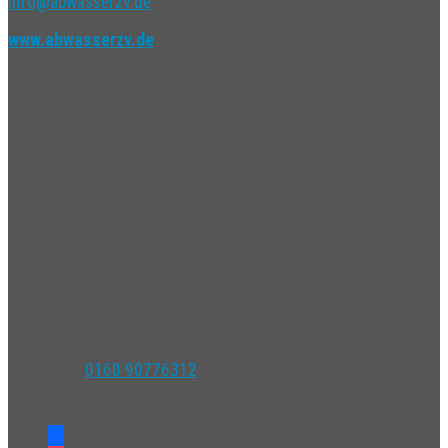
info@abwasserzv.de
www.abwasserzv.de
Geschäftsstelle
Sperberweg 22
85716 Unterschleißheim
Bürozeiten
Montag – Freitag
9:00 – 12:00 Uhr
und nach telefonischer Vereinbarung
Kläranlage Grüneck
Münchner Straße 1a
85375 Neufahrn / Grüneck
Notfallnummer
Rufbereitschaft
Spülwagen
0160 90776312
Social Media
facebook