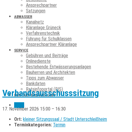
Ansprechpartner
Satzungen
ABWASSER
Kanalnetz
Kläranlage Grüneck
Verfahrenstechnik
Führung für Schulklassen
Ansprechpartner Kläranlage
SERVICE
Gebühren und Beiträge
Onlinedienste
Bestehende Entwässerungsanlagen
Bauherren und Architekten
Tipps zum Abwasser
Bankdaten
Ratsinfoportal (RIS)
Verbandsausschusssitzung
KONTAKT UND ANFAHRT
Menu
17. November 2026 15:00
–
16:30
Ort:
kleiner Sitzungssaal / Stadt Unterschleißheim
Terminkategorien:
Termin