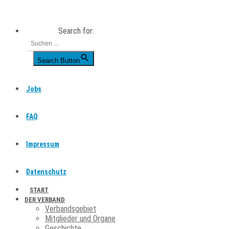
Skip
to
Search for:
content
Search Button
Jobs
FAQ
Impressum
Datenschutz
START
DER VERBAND
Verbandsgebiet
Mitglieder und Organe
Geschichte