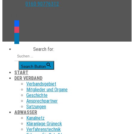
Spülwagen
0160 90776312
Social Media
facebook
instagram
linkedin
Search for:
Search Button
START
DER VERBAND
Verbandsgebiet
Mitglieder und Organe
Geschichte
Ansprechpartner
Satzungen
ABWASSER
Kanalnetz
Kläranlage Grüneck
Verfahrenstechnik