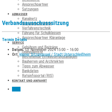
Ansprechpartner
Satzungen
ABWASSER
Kanalnetz
Verbandsausschusssitzung
Kläranlage Grüneck
Verfahrenstechnik
Führung für Schulklassen
Ansprechpartner Kläranlage
Termin Details
SERVICE
Gebühren und Beiträge
Datum:
13. November 2024 15:00
–
16:00
Onlinedienste
Ort:
kleiner Sitzungssaal / Stadt Unterschleißheim
Bestehende Entwässerungsanlagen
Bauherren und Architekten
Tipps zum Abwasser
Bankdaten
Ratsinfoportal (RIS)
KONTAKT UND ANFAHRT
Menu