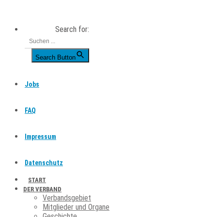
Skip
to
Search for:
content
Search Button
Jobs
FAQ
Impressum
Datenschutz
START
DER VERBAND
Verbandsgebiet
Mitglieder und Organe
Geschichte