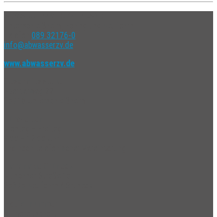
ABWASSERZWECKVERBAND
Unterschleißheim, Eching und Neufahrn
Telefon
089 32176-0
info@abwasserzv.de
www.abwasserzv.de
Geschäftsstelle
Sperberweg 22
85716 Unterschleißheim
Bürozeiten
Montag – Freitag
9:00 – 12:00 Uhr
und nach telefonischer Vereinbarung
Kläranlage Grüneck
Münchner Straße 1a
85375 Neufahrn / Grüneck
Notfallnummer
Rufbereitschaft